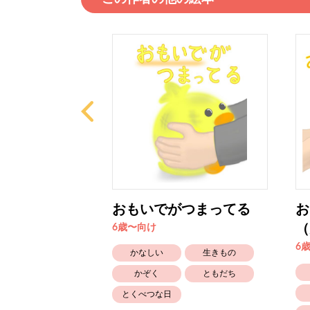
りもの
おもいでがつまってる
お
（
6歳〜向け
6
たのしい
かなしい
生きもの
ともだち
かぞく
ともだち
とくべつな日