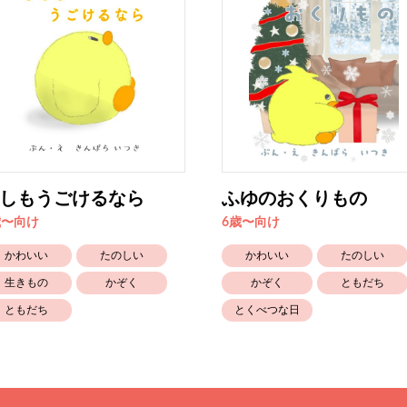
しもうごけるなら
ふゆのおくりもの
歳〜向け
6歳〜向け
かわいい
たのしい
かわいい
たのしい
生きもの
かぞく
かぞく
ともだち
ともだち
とくべつな日