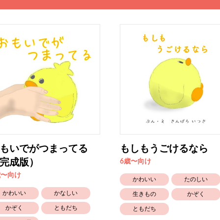
もいでがつまってる
もしもうごけるなら
完成版）
6歳〜向け
歳〜向け
かわいい
たのしい
かわいい
かなしい
生きもの
かぞく
かぞく
ともだち
ともだち