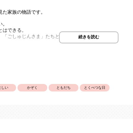
見た家族の物語です。
い。
とはできる。
、「ごしゅじんさま」たちと過ごしていく日々。
続きを読む
ていく「ごしゅじんさま」たちと、変わらないぬいぐるみ。
りませんが、少しだけ寂しいラストになります。
よちゃんに陰がないのは、ごしゅじんさまと一緒のところに行
と対にしています。
なしい
かぞく
ともだち
とくべつな日
のリメイクです。イラストのほか、少しラストを変えています