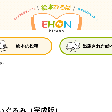
絵
絵本の投稿
出版された絵
版）
いぐるみ（完成版）