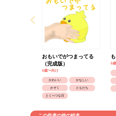
おもいでがつまってる
も
（完成版）
6
6歳〜向け
かわいい
かなしい
かぞく
ともだち
とくべつな日
この作者の他の絵本