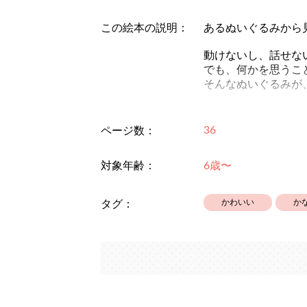
この絵本の説明：
あるぬいぐるみから
動けないし、話せな
でも、何かを思うこ
そんなぬいぐるみが
月日が過ぎて変わっ
バットエンドではあ
36
ページ数：
〈作者補足〉
対象年齢：
6歳〜
最後の２ページでぶ
最後のページは表紙
かわいい
か
タグ：
※以前に描いたもの