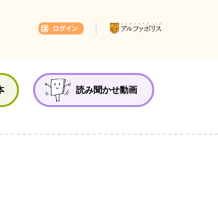
本ひろば
本
読み聞かせ動画