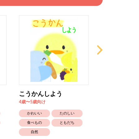
こうかんしよう
ごしゅじんさ
るみ
4歳〜5歳向け
6歳〜向け
かわいい
たのしい
かなしい
食べもの
ともだち
かぞく
自然