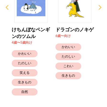
た
けちんぼなペンギ
ドラゴンのノキゲ
木
の
ンのツムル
コ
6歳〜向け
4歳〜5歳向け
6歳
かわいい
かわいい
たのしい
たのしい
こわい
笑える
生きもの
生きもの
自然