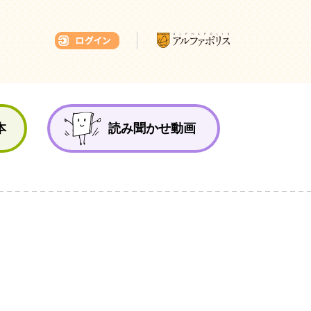
本ひろば
本
読み聞かせ動画