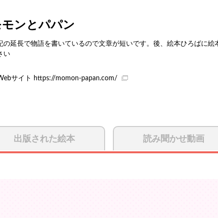
モモンとパパン
記の延長で物語を書いているので文章が短いです。後、絵本ひろばに絵
さい
Webサイト
https://momon-papan.com/
出版された絵本
読み聞かせ動画