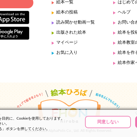
絵本一覧
はじめて
絵本の投稿
ヘルプ
読み聞かせ動画一覧
お問い合
出版された絵本
絵本を投
マイページ
絵本教室
お気に入り
絵本を作
絵本作家
的に、Cookieを使用しております。
同意しない
さい。
する」ボタンを押してください。
(C)2000-2026 AlphaPolis Co., Ltd. All Rights Reserved.