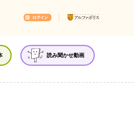
本ひろば
本
読み聞かせ動画