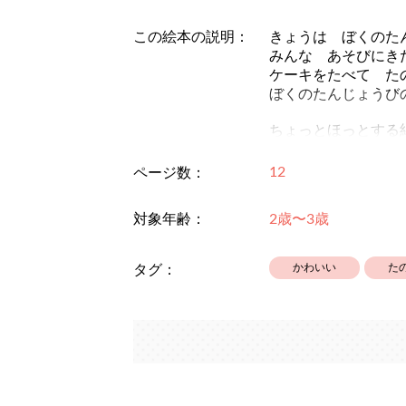
この絵本の説明：
きょうは ぼくのた
みんな あそびにき
ケーキをたべて た
ぼくのたんじょうび
ちょっとほっとする
「ぬくもりひろば」
にて、素敵な読み聞
12
ページ数：
ぜひご覧くださいま
http://nukumori-hiro
対象年齢：
2歳〜3歳
YouTubeにて、
https://youtu.be/eG
かわいい
た
タグ：