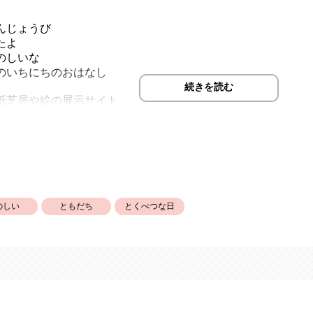
んじょうび
たよ
のしいな
のいちにちのおはなし
続きを読む
紙芝居や絵の展示サイト
かせ動画掲載いただきました。
せ。
ba.net/
「みんなきちゃった」歌の動画もお楽しみください♪
snPNRadVc
のしい
ともだち
とくべつな日