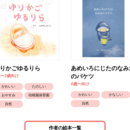
りかごゆるりら
あめいろにじたのなみ
のバケツ
歳〜3歳向け
6歳〜向け
かわいい
たのしい
かわいい
かなしい
おやすみ
幼稚園保育園
自然
自然
作者の絵本一覧