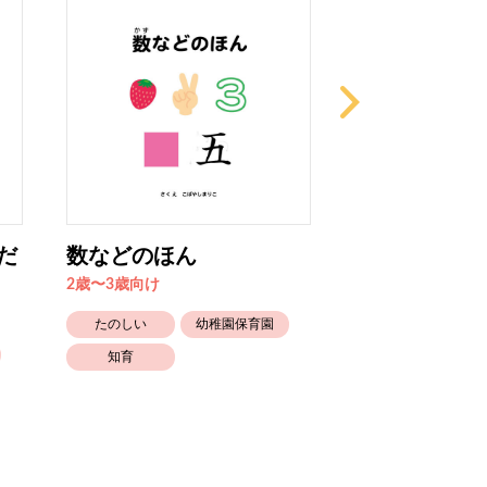
だ
数などのほん
ありがとうが
2歳〜3歳向け
4歳〜5歳向け
たのしい
幼稚園保育園
かわいい
知育
かぞく
とくべつな日