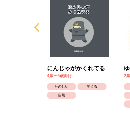
がいっぱい
にんじゃがかくれてる
ゆ
4歳〜5歳向け
2
たのしい
たのしい
笑える
ともだち
自然