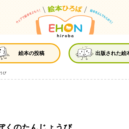
絵
絵本の投稿
出版された絵
うび
ぼくのたんじょうび