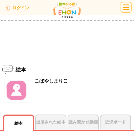
絵本ひろば
ログイン
絵本
こばやしまりこ
出版された絵本
読み聞かせ動画
近況ボード
絵本