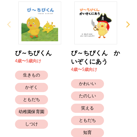
ぴ～ちぴくん
ぴ～ちぴくん か
ぴ
いぞくにあう
っ
4歳〜5歳向け
4歳〜5歳向け
4歳
生きもの
かわいい
かぞく
たのしい
ともだち
笑える
幼稚園保育園
ともだち
しつけ
知育
幼