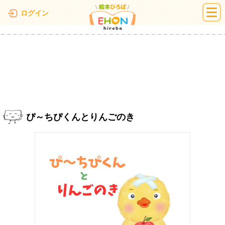
絵本ひろば
ログイン
ぴ～ちぴくんとりんごのき