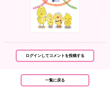
ログインしてコメントを投稿する
一覧に戻る