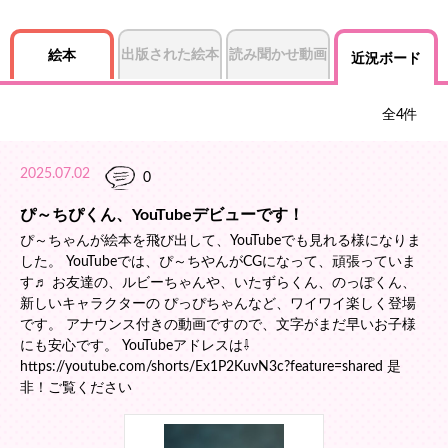
出版された絵本
読み聞かせ動画
絵本
近況ボード
全
4
件
2025.07.02
0
ぴ～ちぴくん、YouTubeデビューです！
ぴ～ちゃんが絵本を飛び出して、YouTubeでも見れる様になりま
した。 YouTubeでは、ぴ～ちやんがCGになって、頑張っていま
す♬ お友達の、ルビーちゃんや、いたずらくん、のっぽくん、
新しいキャラクターの ぴっぴちゃんなど、ワイワイ楽しく登場
です。 アナウンス付きの動画ですので、文字がまだ早いお子様
にも安心です。 YouTubeアドレスは⇩
https://youtube.com/shorts/Ex1P2KuvN3c?feature=shared 是
非！ご覧ください