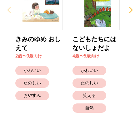
きみのゆめ おし
こどもたちには
い
えて
ないしょだよ
ぴ
2歳〜3歳向け
4歳〜5歳向け
4歳
かわいい
かわいい
たのしい
たのしい
おやすみ
笑える
自然