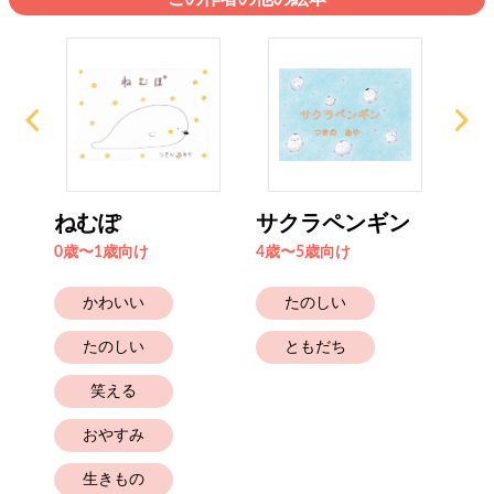
ねむぽ
サクラペンギン
バ
0歳〜1歳向け
4歳〜5歳向け
6歳
かわいい
たのしい
たのしい
ともだち
笑える
おやすみ
生きもの