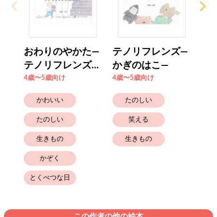
おわりのやかた―
テノリフレンズ―
テ
テノリフレンズ...
かぎのはこ―
カ
4歳〜5歳向け
4歳〜5歳向け
4歳
かわいい
たのしい
たのしい
笑える
生きもの
生きもの
かぞく
とくべつな日
この作者の他の絵本