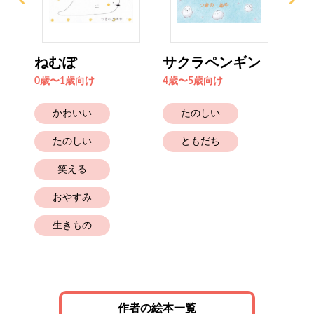
り
ねむぽ
サクラペンギン
バ
0歳〜1歳向け
4歳〜5歳向け
6歳
かわいい
たのしい
たのしい
ともだち
笑える
おやすみ
生きもの
作者の絵本一覧