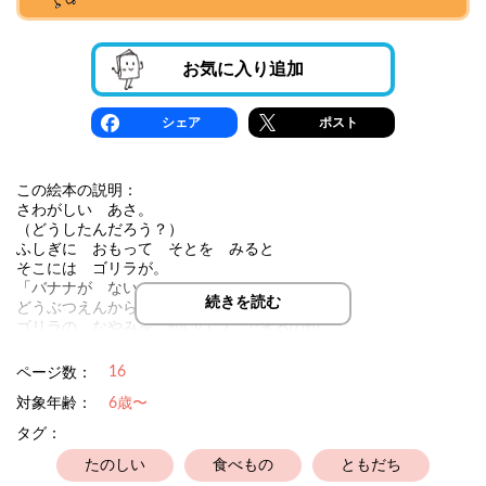
お気に入り追加
シェア
ポスト
この絵本の説明：
さわがしい あさ。
（どうしたんだろう？）
ふしぎに おもって そとを みると
そこには ゴリラが。
「バナナが ない！」
続きを読む
どうぶつえんから はるばる やってきた。
ゴリラの なやみを かいけつ できるのか。
たんていアミシリーズ だい２だん。
16
ページ数：
対象年齢：
6歳〜
タグ：
たのしい
食べもの
ともだち