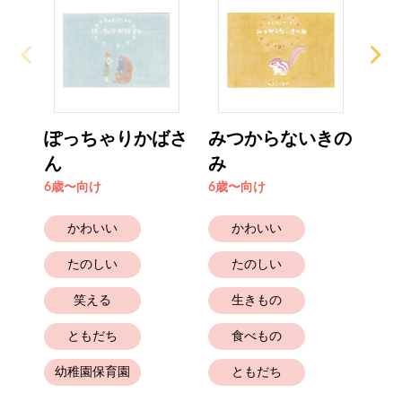
ぽっちゃりかばさ
みつからないきの
は
ん
み
6歳
6歳〜向け
6歳〜向け
かわいい
かわいい
たのしい
たのしい
笑える
生きもの
ともだち
食べもの
幼
幼稚園保育園
ともだち