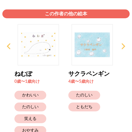
この作者の他の絵本
ねむぽ
サクラペンギン
ぽ
ん
0歳〜1歳向け
4歳〜5歳向け
6歳
かわいい
たのしい
たのしい
ともだち
笑える
おやすみ