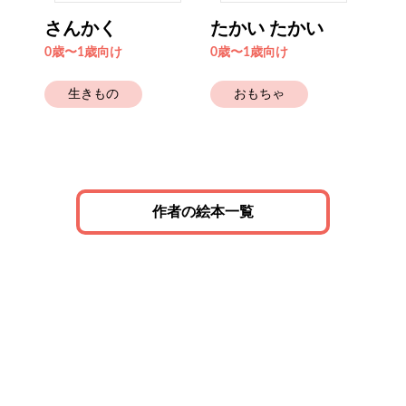
さんかく
たかい たかい
し
0歳〜1歳向け
0歳〜1歳向け
0歳
生きもの
おもちゃ
作者の絵本一覧