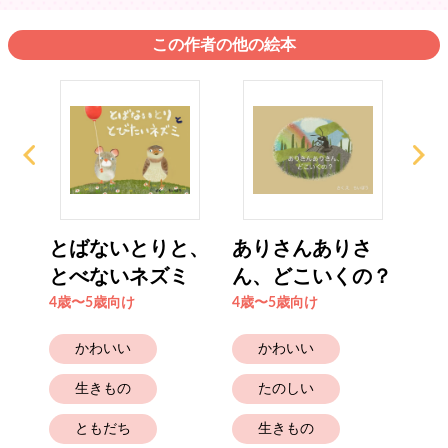
この作者の他の絵本
こも
とばないとりと、
ありさんありさ
く
とべないネズミ
ん、どこいくの？
い
4歳〜5歳向け
4歳〜5歳向け
4歳
かわいい
かわいい
生きもの
たのしい
ともだち
生きもの