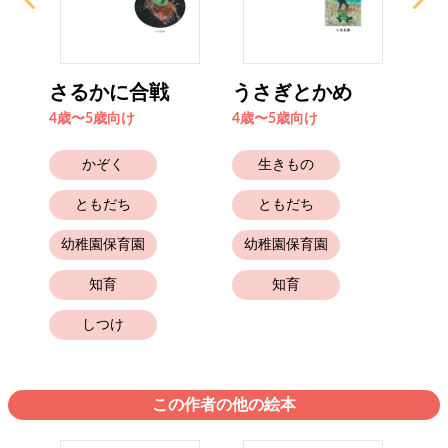
さるかに合戦
うさぎとかめ
お
の
4歳〜5歳向け
4歳〜5歳向け
4歳
かぞく
生きもの
ともだち
ともだち
幼稚園保育園
幼稚園保育園
知育
知育
しつけ
この作者の他の絵本