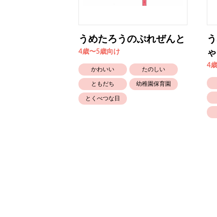
ま
うめたろうのぷれぜんと
う
ゃ
4歳〜5歳向け
4
たのしい
かわいい
たのしい
幼稚園保育園
ともだち
幼稚園保育園
とくべつな日