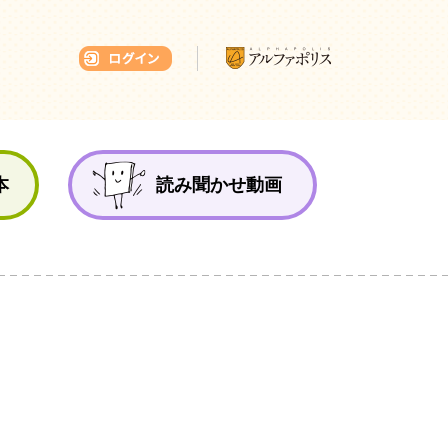
本ひろば
本
読み聞かせ動画