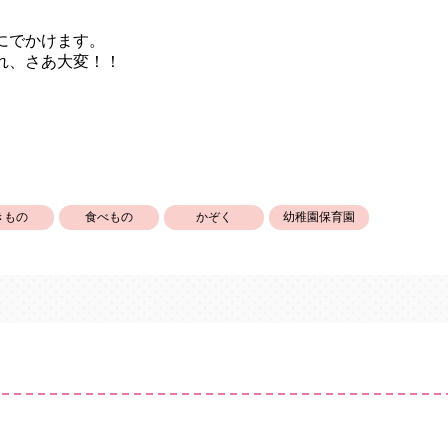
にでかけます。
れ、さあ大変！！
きもの
食べもの
かぞく
幼稚園保育園