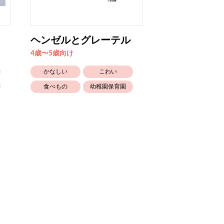
ヘンゼルとグレーテル
まっすぐ
4歳〜5歳向け
4歳〜5歳向け
かなしい
こわい
たのしい
食べもの
幼稚園保育園
こわい
知育