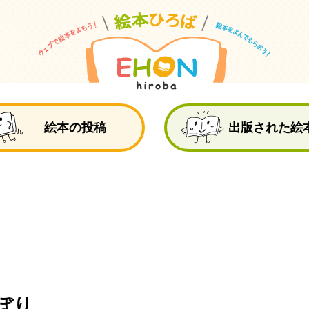
絵
絵本の投稿
出版された絵
ぼり