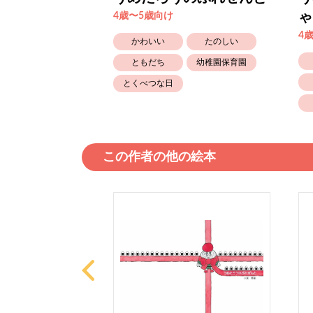
ゃ
4歳〜5歳向け
4
かわいい
たのしい
ともだち
幼稚園保育園
とくべつな日
この作者の他の絵本