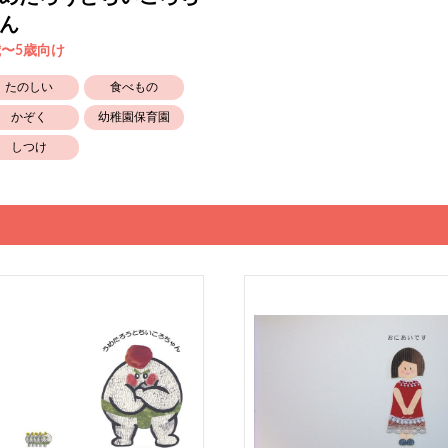
ん
歳〜5歳向け
たのしい
食べもの
かぞく
幼稚園保育園
しつけ