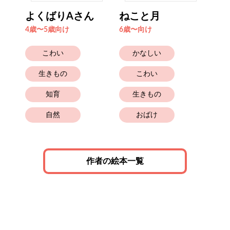
よくばりAさん
ねこと月
へ
4歳〜5歳向け
6歳〜向け
4歳
こわい
かなしい
生きもの
こわい
知育
生きもの
自然
おばけ
作者の絵本一覧