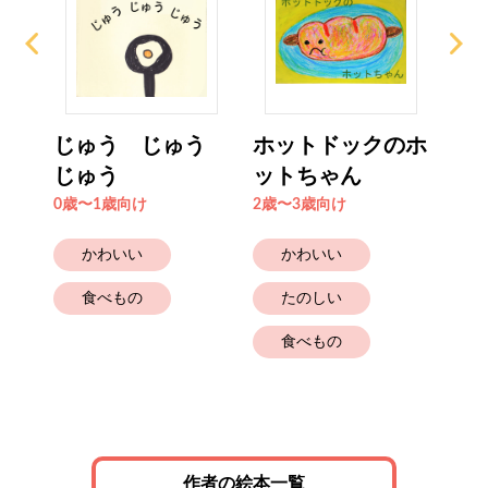
じゅう じゅう
ホットドックのホ
き
じゅう
ットちゃん
き
0歳〜1歳向け
2歳〜3歳向け
0歳
かわいい
かわいい
食べもの
たのしい
食べもの
作者の絵本一覧