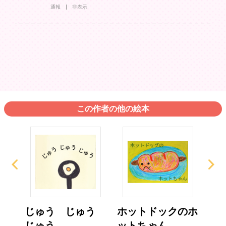
通報
非表示
この作者の他の絵本
じゅう じゅう
ホットドックのホ
き