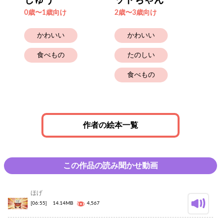
じゅう
ットちゃん
き
0歳〜1歳向け
2歳〜3歳向け
0歳
かわいい
かわいい
食べもの
たのしい
食べもの
作者の絵本一覧
この作品の読み聞かせ動画
ほげ
[06:55]
14.14MB
4,567