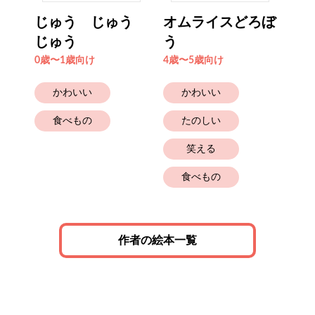
ど
じゅう じゅう
オムライスどろぼ
き
じゅう
う
き
0歳〜1歳向け
4歳〜5歳向け
0歳
かわいい
かわいい
食べもの
たのしい
笑える
食べもの
作者の絵本一覧