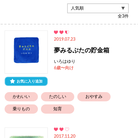
全
3
件
2019.07.23
夢みるぶたの貯金箱
いろはゆり
6歳〜向け
お気に入り追加
かわいい
たのしい
おやすみ
乗りもの
知育
2017.11.20