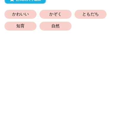
かわいい
かぞく
ともだち
知育
自然