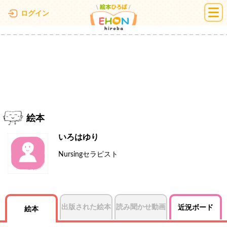
絵本ひろば
ログイン
絵本
いろはゆり
Nursingセラピスト
出版された絵本
読み聞かせ動画
近況ボード
絵本