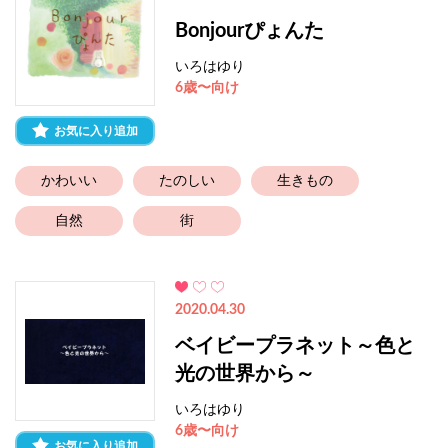
Bonjourぴょんた
いろはゆり
6歳〜向け
お気に入り追加
かわいい
たのしい
生きもの
自然
街
2020.04.30
ベイビープラネット～色と
光の世界から～
いろはゆり
6歳〜向け
お気に入り追加