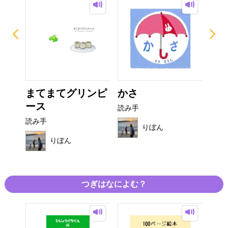
ん！
まてまてグリンピ
かさ
き
ース
き
読み手
読み手
読み
りぼん
りぼん
つぎはなによむ？