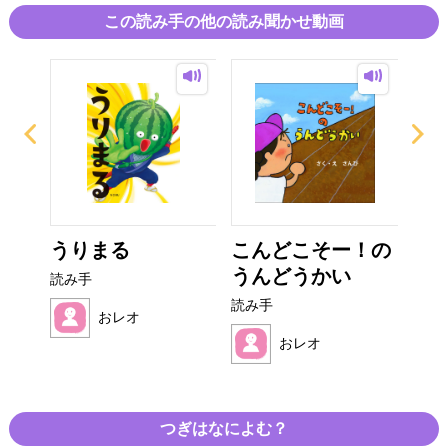
ブックマーク推奨です
この読み手の他の読み聞かせ動画
かみ
うりまる
こんどこそー！の
お
うんどうかい
読み手
読み
読み手
おレオ
おレオ
つぎはなによむ？