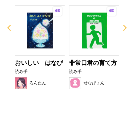
ー
おいしい はなび
非常口君の育て方
こ
読み手
読み手
読み
ろんたん
せなぴょん