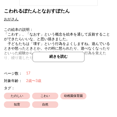
こわれるぼたんとなおすぼたん
おがさん
この絵本の説明：
「こわす」、「なおす」という概念を絵本を通して反芻すること
ができたらいいな、と思い描きました。
子どもたちは「壊す」という行為をよくしますね。遊んでいる
ときや怒ったときとか。その時に怒られたり、遊べなくなったり
といった経験から、「ものを大切にする」という行為を覚えた
続きを読む
り、繰り返したり…
おがさんの絵本はHPにて印刷フリーです
17
ページ数：
ラミネートしてぜひ、ご家庭、保育園、幼稚園、福祉施設でご利
用ください
対象年齢：
2歳〜3歳
タグ：
作品名の下、作者名をクリックするとHP、SNSへとぶことができ
ます(´･ω･｀)
たのしい
こわい
幼稚園保育園
おがさんの絵本HPには、お子さんの育児、子育て、関わりに関す
知育
自然
るNOTE、おススメの玩具、グッズ等の情報がまとめてあります。
ぜひご覧ください！