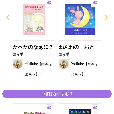
ター
たべたのなぁに？
ねんねの おと
サ
読み手
読み手
読み
絵本を
YouTube【絵本を
YouTube【絵本を
よもう】...
よもう】...
つぎはなによむ？