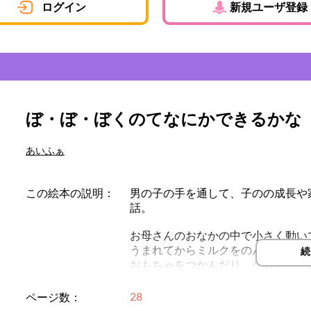
ログイン
新規ユーザ登録
ぼ・ぼ・ぼくのてなにかできるかな
あいふぁ
この絵本の説明：
男の子の手を通して、子のの成長や
話。
お母さんのおなかの中で小さく動いて
うまれてからミルクをのんだり、
続
おもちゃをつかんだり、少しずつで
パパやママの手をぎゅっとにぎるそ
28
ページ数：
「だいすき」の気持ちがいっぱい。