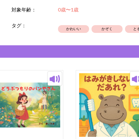
親子で一緒に読めば、自然と心温ま
対象年齢：
0歳〜1歳
タグ：
かわいい
かぞく
と