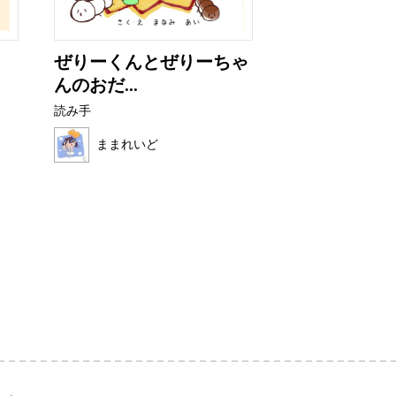
ぜりーくんとぜりーちゃ
いかりのスラ
んのおだ...
読み手
読み手
ほこみ
ままれいど