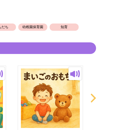
る愛に満ちたお話です。
もだち
幼稚園保育園
知育