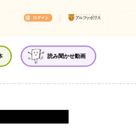
本ひろば
本
読み聞かせ動画