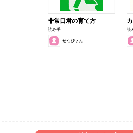
アザラシ
非常口君の育て方
カ
読み手
読
ク
せなぴょん