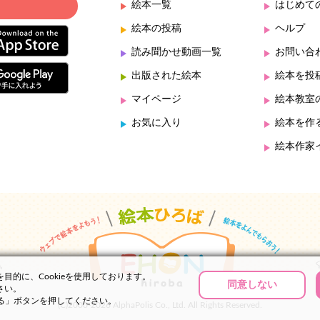
絵本一覧
はじめて
絵本の投稿
ヘルプ
読み聞かせ動画一覧
お問い合
出版された絵本
絵本を投
マイページ
絵本教室
お気に入り
絵本を作
絵本作家
的に、Cookieを使用しております。
同意しない
さい。
する」ボタンを押してください。
(C)2000-2026 AlphaPolis Co., Ltd. All Rights Reserved.