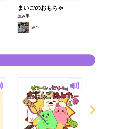
まいごのおもちゃ
かみさまとの
読み手
読み手
み〜
み〜