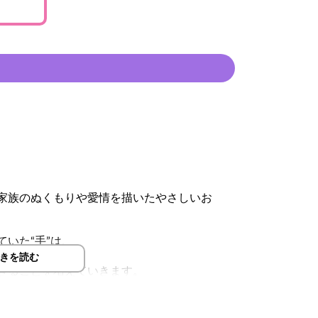
家族のぬくもりや愛情を描いたやさしいお
いた“手”は、
きを読む
きることを増えていきます。
の小さな手には、