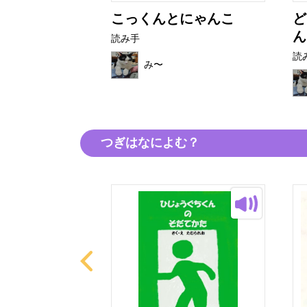
んとうのきも
こっくんとにゃんこ
ど
ん
読み手
読
み〜
つぎはなによむ？