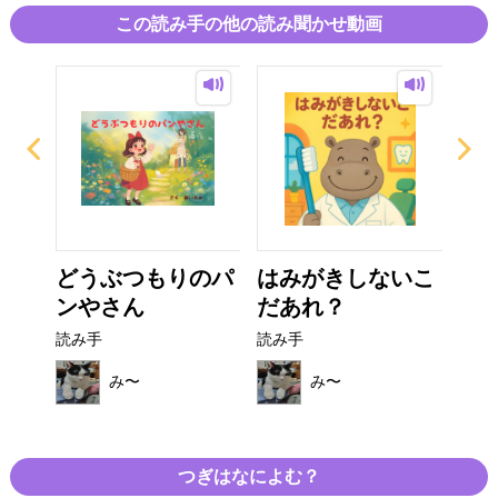
この読み手の他の読み聞かせ動画
とう
どうぶつもりのパ
はみがきしないこ
ま
ンやさん
だあれ？
読み
読み手
読み手
み〜
み〜
つぎはなによむ？