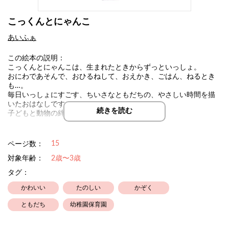
こっくんとにゃんこ
あいふぁ
この絵本の説明：
こっくんとにゃんこは、生まれたときからずっといっしょ。
おにわであそんで、おひるねして、おえかき、ごはん、ねるとき
も…。
毎日いっしょにすごす、ちいさなともだちの、やさしい時間を描
いたおはなしです。
続きを読む
子どもと動物の絆に、心がぽかぽか温まります。
15
ページ数：
対象年齢：
2歳〜3歳
タグ：
かわいい
たのしい
かぞく
ともだち
幼稚園保育園