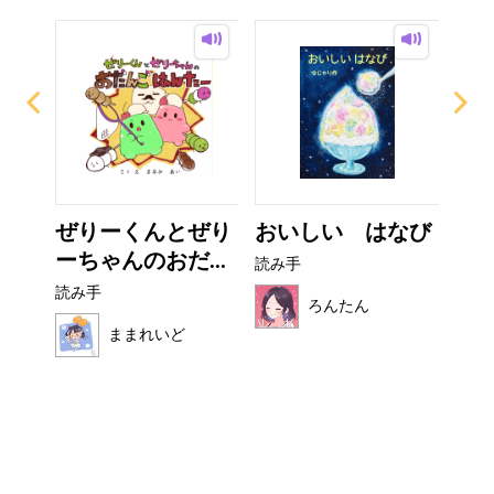
ザラ
ぜりーくんとぜり
おいしい はなび
非
ーちゃんのおだ...
読み手
読み
読み手
ろんたん
ままれいど