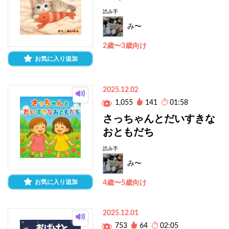
読み手
み〜
2歳〜3歳向け
お気に入り追加
2025.12.02
1,055
141
01:58
さっちゃんとだいすきな
おともだち
読み手
み〜
お気に入り追加
4歳〜5歳向け
2025.12.01
753
64
02:05