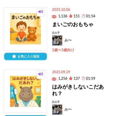
2025.10.06
1,136
151
01:54
まいごのおもちゃ
読み手
み〜
2歳〜3歳向け
お気に入り追加
2025.09.29
1,256
137
01:59
はみがきしないこだあ
れ？
読み手
み〜