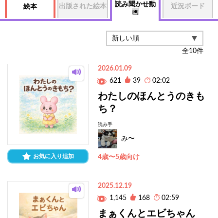
読み聞かせ動
出版された絵本
近況ボード
絵本
画
全
10
件
2026.01.09
621
39
02:02
わたしのほんとうのきも
ち？
読み手
み〜
お気に入り追加
4歳〜5歳向け
2025.12.19
1,145
168
02:59
まぁくんとエビちゃん