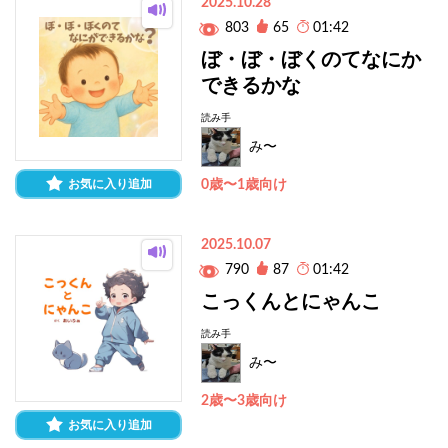
2025.10.28
803
65
01:42
ぼ・ぼ・ぼくのてなにか
できるかな
読み手
み〜
お気に入り追加
0歳〜1歳向け
2025.10.07
790
87
01:42
こっくんとにゃんこ
読み手
み〜
2歳〜3歳向け
お気に入り追加