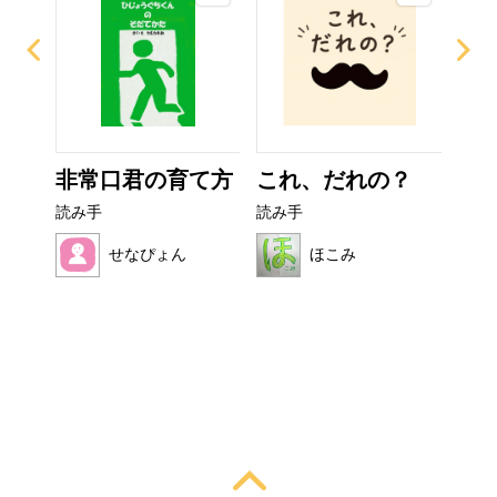
非常口君の育て方
これ、だれの？
ぼ
シ
読み手
読み手
読み
せなぴょん
ほこみ