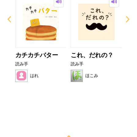
カチカチバター
これ、だれの？
ぼ
シ
読み手
読み手
読み
はれ
ほこみ