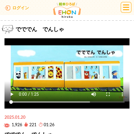
絵本ひろば
ログイン
でででん でんしゃ
2025.01.20
1,926
221
01:26