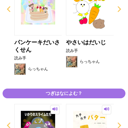
ノ
パンケーキだいさ
やさいはだいじ
た
くせん
キ
読み手
読み手
読み
らっちゃん
らっちゃん
つぎはなによむ？