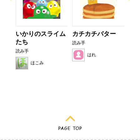
なび
いかりのスライム
カチカチバター
ぼ
たち
シ
読み手
読み手
読み
はれ
ほこみ