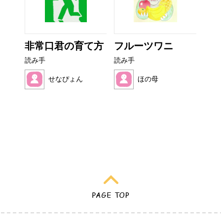
ぜり
非常口君の育て方
フルーツワニ
カ
..
読み手
読み手
読み
せなぴょん
ほの母