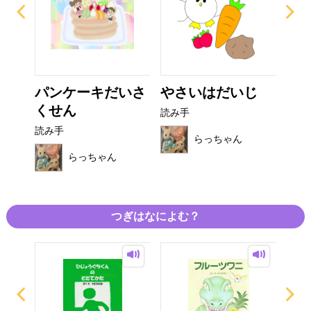
ノ
パンケーキだいさ
やさいはだいじ
1
くせん
た
読み手
読み手
読み
らっちゃん
らっちゃん
つぎはなによむ？