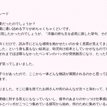
レード
要だったのでしょうか？
園に通い詰める下りがめちゃくちゃくどいです。
表現したかったのでしょうが、「洋服の持ち主を必死に探した挙句、そ
向くだけで、読み手にどんな感情を抱かせたいのか全く意図が見えてき
した」という身も蓋もない結末は、幼児向け絵本としていかがなもので
それまでほぼ喋らなかったペンギンのパッポが突然饒舌になり、たった
ず笑ってしまいました。
下りがあったので、ここから一体どんな物語が展開されるのかと思って
ます。
りました。そこに服を捨てたお姉さんや街のみんなが次々と加わって、街
警鐘に対する答えにもなっていないし、後半のあまりのやっつけ仕事感
ルとパッポがこつこつ集めている描写から始め、何のために集めている