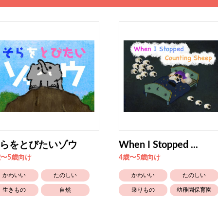
らをとびたいゾウ
When I Stopped ...
歳〜5歳向け
4歳〜5歳向け
かわいい
たのしい
かわいい
たのしい
生きもの
自然
乗りもの
幼稚園保育園