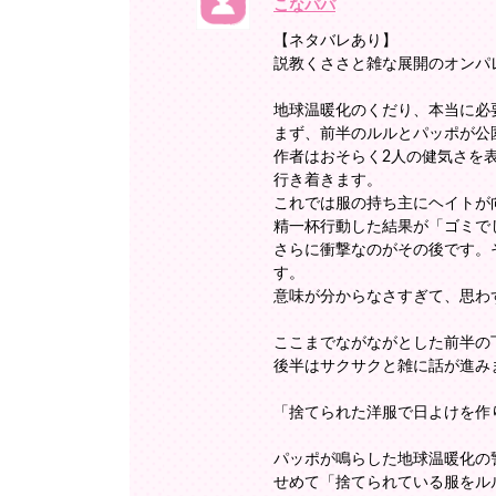
こなパパ
【ネタバレあり】
説教くささと雑な展開のオンパ
地球温暖化のくだり、本当に必
まず、前半のルルとパッポが公
作者はおそらく2人の健気さを
行き着きます。
これでは服の持ち主にヘイトが
精一杯行動した結果が「ゴミで
さらに衝撃なのがその後です。
す。
意味が分からなさすぎて、思わ
ここまでながながとした前半の
後半はサクサクと雑に話が進み
「捨てられた洋服で日よけを作
パッポが鳴らした地球温暖化の
せめて「捨てられている服をル