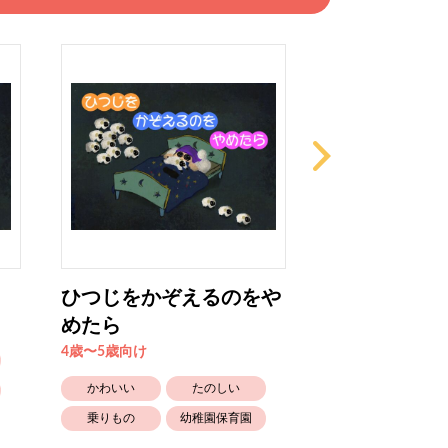
ひつじをかぞえるのをや
Look at Me! Bi
めたら
4歳〜5歳向け
4歳〜5歳向け
たのしい
かわいい
たのしい
生きもの
乗りもの
幼稚園保育園