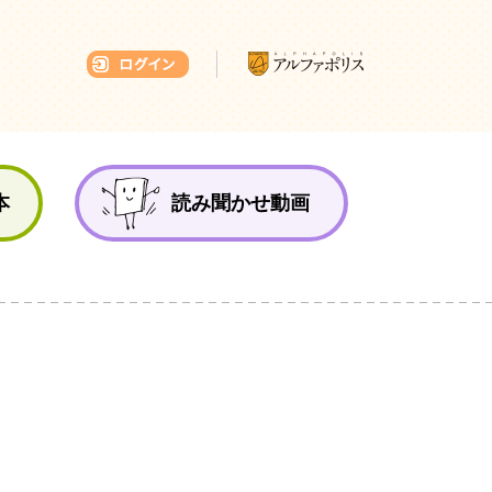
本ひろば
本
読み聞かせ動画