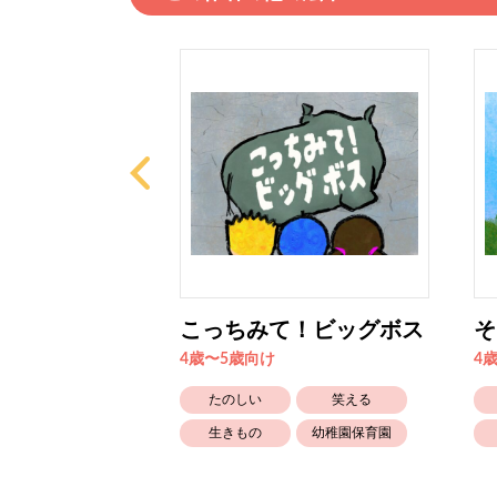
engu...
こっちみて！ビッグボス
そ
4歳〜5歳向け
4
ともだち
たのしい
笑える
生きもの
幼稚園保育園