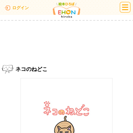
絵本ひろば
ログイン
ネコのねどこ