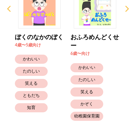
てん
ぼくのなかのぼく
おふろめんどくせ
ま
ー
き
4歳〜5歳向け
6歳〜向け
6歳
かわいい
かわいい
たのしい
たのしい
笑える
笑える
ともだち
かぞく
知育
幼稚園保育園