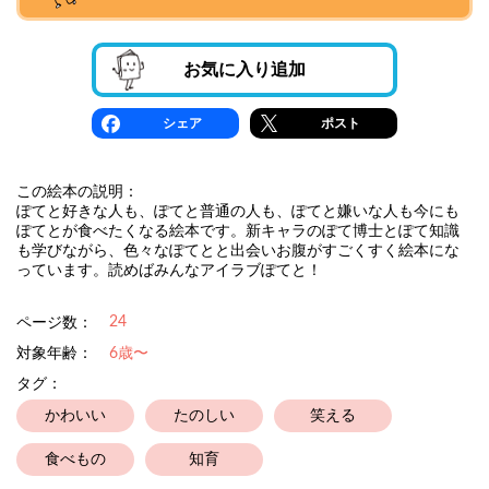
お気に入り追加
シェア
ポスト
この絵本の説明：
ぽてと好きな人も、ぽてと普通の人も、ぽてと嫌いな人も今にも
ぽてとが食べたくなる絵本です。新キャラのぽて博士とぽて知識
も学びながら、色々なぽてとと出会いお腹がすごくすく絵本にな
っています。読めばみんなアイラブぽてと！
24
ページ数：
対象年齢：
6歳〜
タグ：
かわいい
たのしい
笑える
食べもの
知育