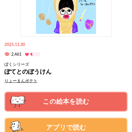
2025.11.30
2,461
ぼくシリーズ
ぽてとのぼうけん
りょーまんポテト
この絵本を読む
アプリで読む