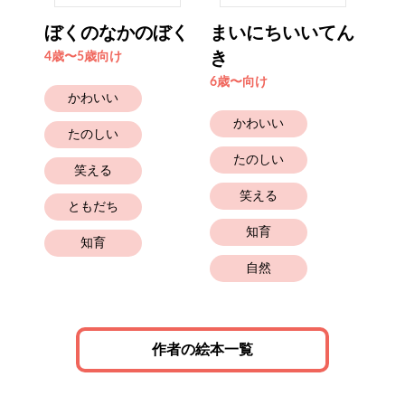
けん
ぼくのなかのぼく
まいにちいいてん
ぽ
き
4歳〜5歳向け
6歳
6歳〜向け
かわいい
かわいい
たのしい
たのしい
笑える
笑える
ともだち
知育
知育
自然
作者の絵本一覧