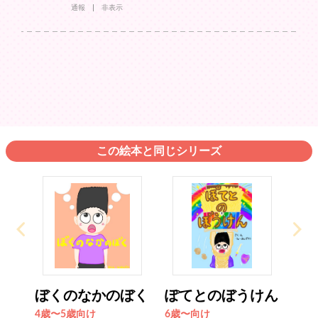
通報
非表示
この絵本と同じシリーズ
ぼくのなかのぼく
ぽてとのぼうけん
4歳〜5歳向け
6歳〜向け