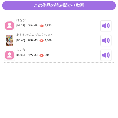
この作品の読み聞かせ動画
はなび
[04:23]
5.94MB
2,973
あおちゃん&ぴんくちゃん
[05:43]
8.34MB
1,008
しいな
[03:32]
4.99MB
805