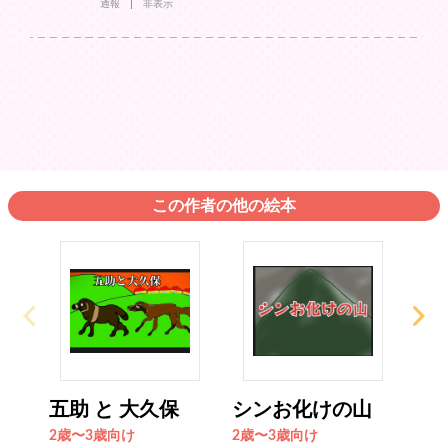
通報
非表示
この作者の他の絵本
五助 と 大久保
シンお化けの山
日
2歳〜3歳向け
2歳〜3歳向け
2歳