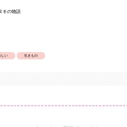
ヌキの物語
のしい
生きもの