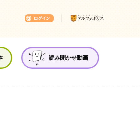
本ひろば
本
読み聞かせ動画