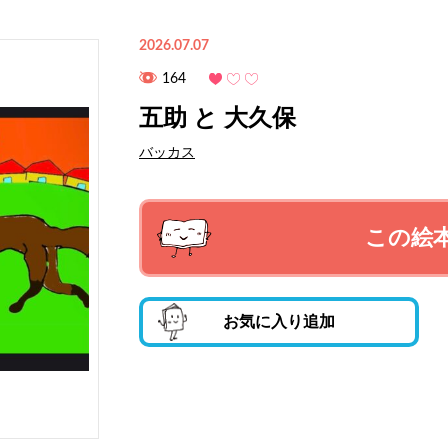
2026.07.07
164
五助 と 大久保
バッカス
この絵
お気に入り追加