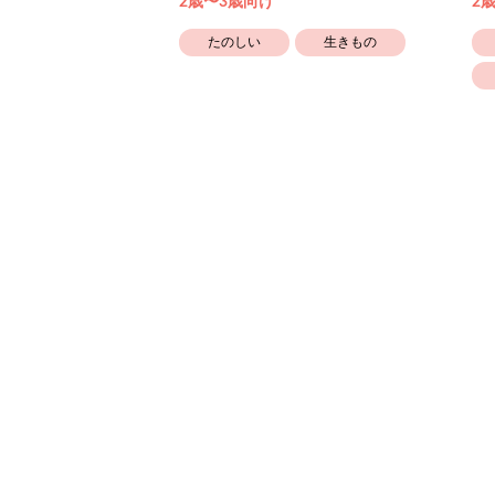
2歳〜3歳向け
2
たのしい
生きもの