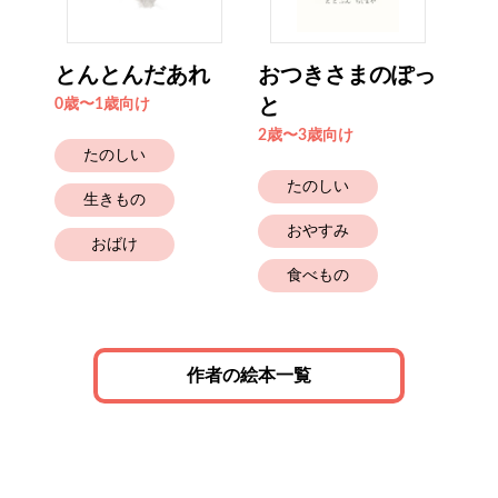
とんとんだあれ
おつきさまのぽっ
く
と
0歳〜1歳向け
2歳
2歳〜3歳向け
たのしい
たのしい
生きもの
おやすみ
おばけ
食べもの
作者の絵本一覧