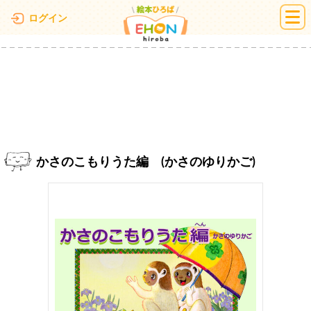
絵本ひろば
ログイン
かさのこもりうた編 (かさのゆりかご)