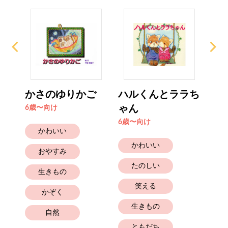
かさのゆりかご
ハルくんとララち
チ
ゃん
6歳〜向け
6歳
6歳〜向け
かわいい
かわいい
おやすみ
たのしい
生きもの
笑える
かぞく
生きもの
自然
ともだち