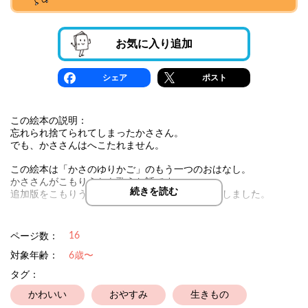
お気に入り追加
シェア
ポスト
この絵本の説明：
忘れられ捨てられてしまったかささん。
でも、かささんはへこたれません。
この絵本は「かさのゆりかご」のもう一つのおはなし。
かささんがこもりうたを歌うお話です。
続きを読む
追加版をこもりうた編として一つのお話に再構成しました。
ご自由に曲などつけて歌ってみてください。
16
ページ数：
対象年齢：
6歳〜
タグ：
かわいい
おやすみ
生きもの