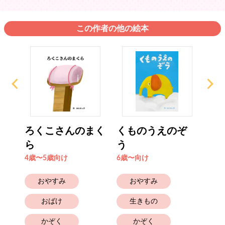
この作者の他の絵本
プの
ろくこさんのまく
くものうえのぞ
お
ら
う
ぼ
4歳〜5歳向け
6歳〜向け
2歳
おやすみ
おやすみ
おばけ
生きもの
かぞく
かぞく