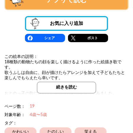
アプリで読む
お気に入り追加
シェア
ポスト
この絵本の説明：
18種類の動物たちの顔を楽しく描けるように作った絵描き歌で
す。
歌うふしは自由に、顔が描けたらアレンジを加えて子どもたちと
楽しんでもらえたら幸いです。
続きを読む
おとのっ子の歌に合わせた絵描き歌動画を作ってみました。
https://youtu.be/0PiOA_NfkiI?si=4wzK-iAVOgGHHnnG
19
ページ数：
対象年齢：
4歳〜5歳
タグ：
かわいい
たのしい
笑える