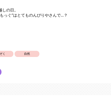
越しの日。
くもっぐ”はとてものんびりやさんで…？
ぞく
自然