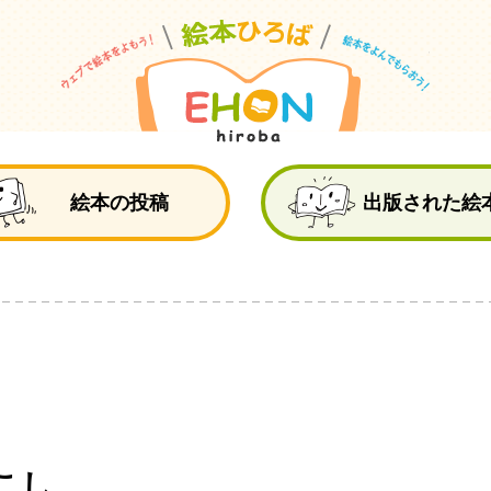
絵
絵本の投稿
出版された絵
こし