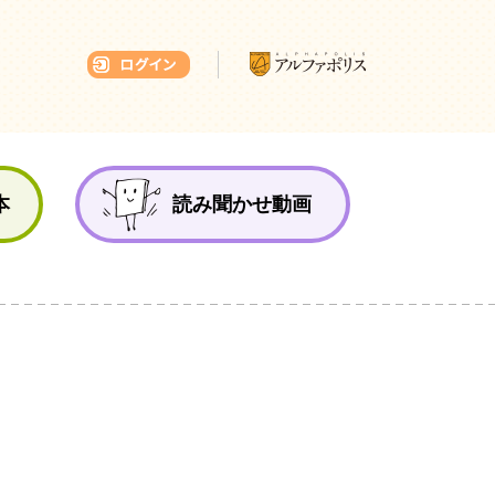
本ひろば
本
読み聞かせ動画