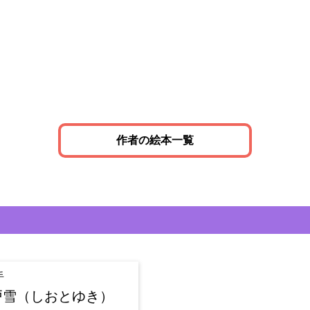
作者の絵本一覧
手
戸雪（しおとゆき）