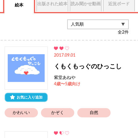
出版された絵本
読み聞かせ動画
近況ボード
絵本
全
2
件
2017.09.01
くもくもっぐのひっこし
紫堂あねや
4歳〜5歳向け
お気に入り追加
かわいい
かぞく
自然