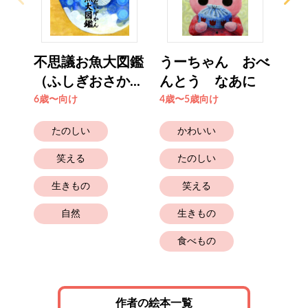
不思議お魚大図鑑
うーちゃん おべ
は
（ふしぎおさか...
んとう なあに
い
6歳〜向け
4歳〜5歳向け
6歳
たのしい
かわいい
笑える
たのしい
生きもの
笑える
自然
生きもの
食べもの
作者の絵本一覧