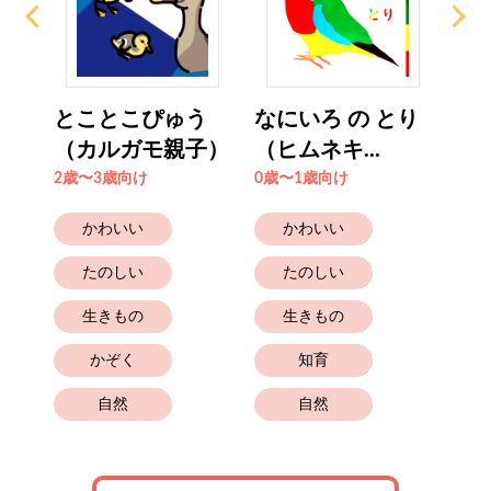
とことこぴゅう
なにいろ の とり
と
（カルガモ親子）
（ヒムネキ...
2歳
2歳〜3歳向け
0歳〜1歳向け
かわいい
かわいい
たのしい
たのしい
生きもの
生きもの
かぞく
知育
自然
自然