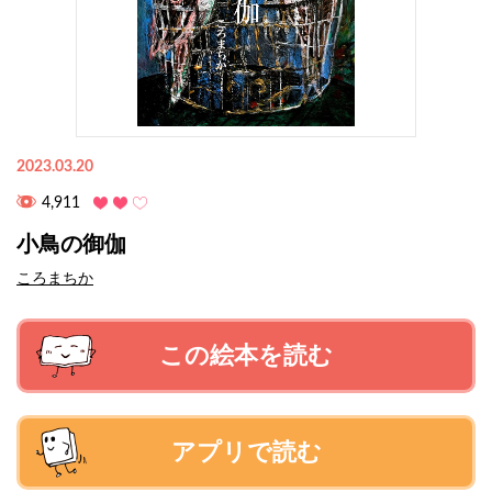
2023.03.20
4,911
小鳥の御伽
ころまちか
この絵本を読む
アプリで読む