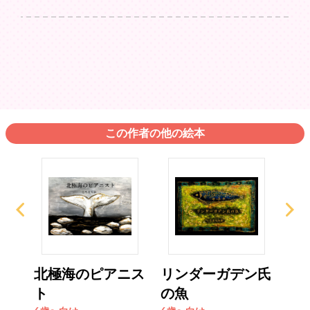
この作者の他の絵本
北極海のピアニス
リンダーガデン氏
零
ト
の魚
6歳