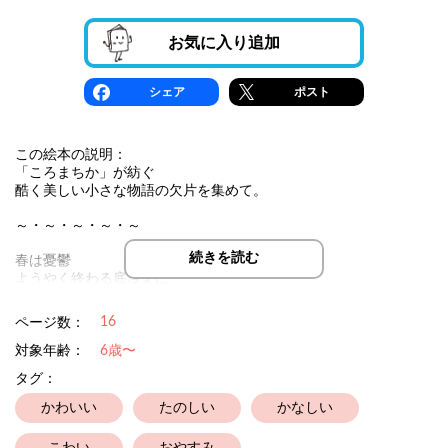
お気に入り追加
シェア
ポスト
この絵本の説明：
「ころまちか」が紡ぐ
酷く美しい小さな物語の欠片を集めて。
～・～・～・～・～
続きを読む
春は憂鬱
ようやく終わる底冷えに
花も空も 私を置いて 満ちていく
16
ページ数：
～・～・～・～・～
対象年齢：
6歳〜
どうか覗いてみて頂ければ幸いです。
タグ：
かわいい
たのしい
かなしい