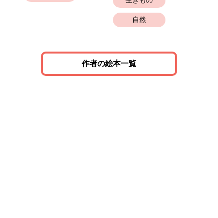
生きもの
と
自然
作者の絵本一覧