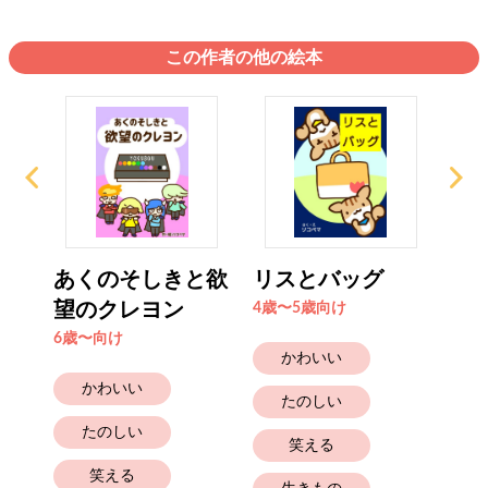
この作者の他の絵本
あくのそしきと欲
リスとバッグ
あ
望のクレヨン
ル
4歳〜5歳向け
6歳〜向け
6歳
かわいい
かわいい
たのしい
たのしい
笑える
笑える