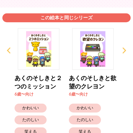
この絵本と同じシリーズ
と奇
あくのそしきと２
あくのそしきと欲
あ
つのミッション
望のクレヨン
密の
6歳〜向け
6歳〜向け
6歳
かわいい
かわいい
たのしい
たのしい
笑える
笑える