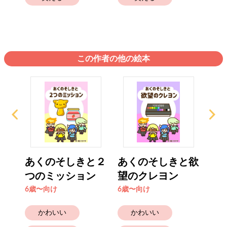
この作者の他の絵本
あくのそしきと２
あくのそしきと欲
リ
つのミッション
望のクレヨン
4歳
6歳〜向け
6歳〜向け
かわいい
かわいい