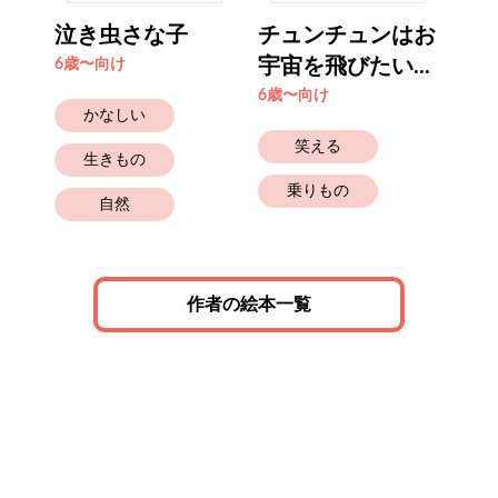
泣き虫さな子
チュンチュンはお
う
宇宙を飛びたい...
く
6歳〜向け
6歳〜向け
6歳
かなしい
笑える
生きもの
乗りもの
自然
作者の絵本一覧