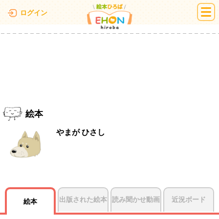
絵本ひろば
ログイン
絵本
やまが ひさし
出版された絵本
読み聞かせ動画
近況ボード
絵本