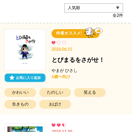
全
2
件
作者オススメ!
2026.06.15
とびまるをさがせ！
やまが ひさし
6歳〜向け
お気に入り追加
かわいい
たのしい
笑える
生きもの
おばけ