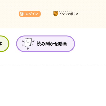
本ひろば
本
読み聞かせ動画