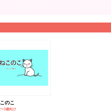
このこ
歳〜3歳向け