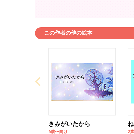
この作者の他の絵本
きみがいたから
ね
6歳〜向け
2