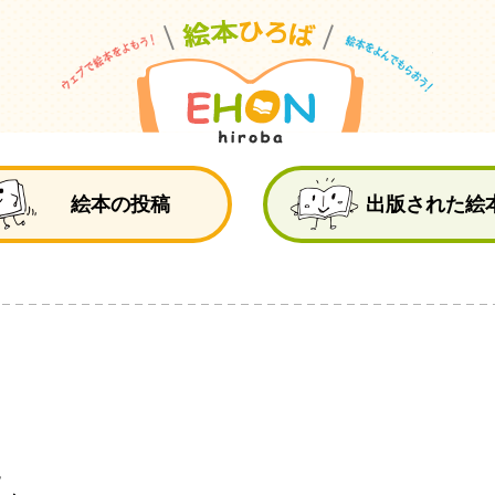
絵
絵本の投稿
出版された絵
し